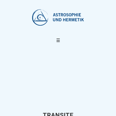
☰
TRANSITE